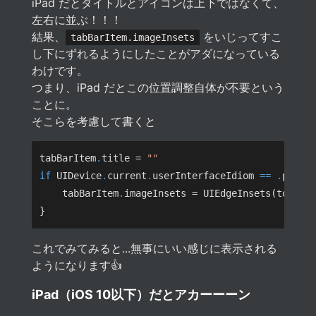
iPad だとタイトルとアイコンは上下ではなくて、
左右に並ぶ！！！
結果、
をいじってすこ
tabBarItem.imageInsets
し下にずれるようにしたことがアダになっている
わけです。
つまり、iPad だとこの位置調整自体が不要という
ことに。
そこらを考慮して書くと
tabBarItem
.
title = 
if
 UIDevice
.
current
.
userInterfaceIdiom 
== .
    tabBarItem
.
imageInsets = UIEdgeInsets(top: 
6
これでみてみると...無事にいい感じに表示される
ようになります👍
iPad（iOS 10以下）だとアカーーーン