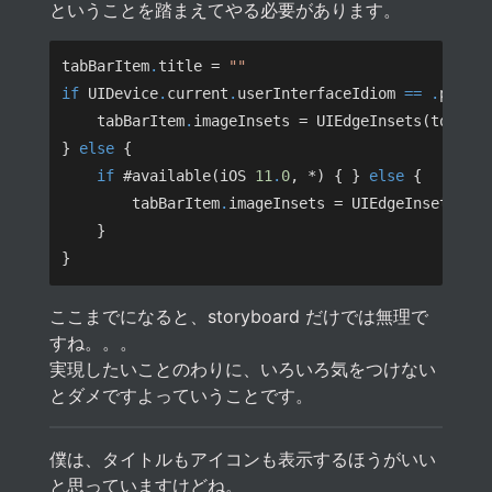
ということを踏まえてやる必要があります。
tabBarItem
.
title = 
if
 UIDevice
.
current
.
userInterfaceIdiom 
== .
    tabBarItem
.
imageInsets = UIEdgeInsets(top: 
6
} 
else
if
 #available(iOS 
11
.
0
, *) { } 
else
        tabBarItem
.
imageInsets = UIEdgeInsets(to
ここまでになると、storyboard だけでは無理で
すね。。。
実現したいことのわりに、いろいろ気をつけない
とダメですよっていうことです。
僕は、タイトルもアイコンも表示するほうがいい
と思っていますけどね。