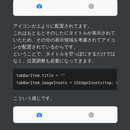
アイコンが上よりに配置されてます。
これはもともとそのしたにタイトルが表示されて
いたため、その分の表示領域を考慮されてアイコ
ンが配置されているからです。
ということで、タイトルを空っぽにするだけでは
なく、位置調整も必要になってきます。
tabBarItem
.
title = 
tabBarItem
.
imageInsets = UIEdgeInsets(top: 
6
, 
le
こういう感じです。