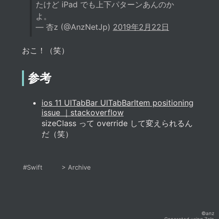
たけど iPad でも上下パターンあんのか
よ。
— 杏z (@AnzNetJp)
2019年2月22日
おこ！（笑）
参考
ios 11 UITabBar UITabBarItem positioning
issue ｜stackoverflow
sizeClass って override して変えられるん
だ（笑）
#Swift
>
Archive
©anz
Generated using
Zola