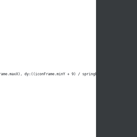
rame.maxX), dy:((iconFrame.minY + 9) / springboardFrame.maxY))).