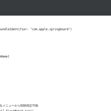
bundleIdentifier: "com.apple.springboard")
pName]
示されるメニューから削除指定可能
p"].firstMatch.tap()