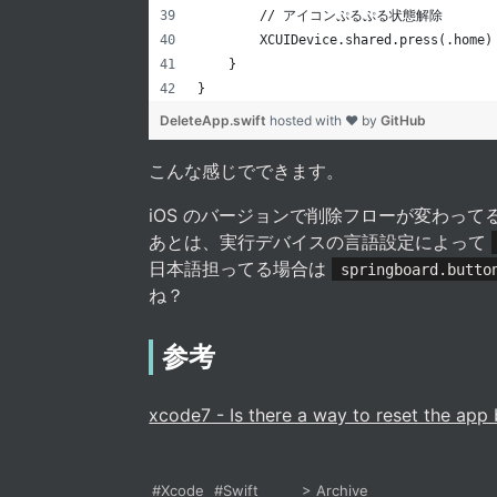
        // アイコンぷるぷる状態解除
        XCUIDevice.shared.press(.home)
    }
}
DeleteApp.swift
hosted with ❤ by
GitHub
こんな感じでできます。
iOS のバージョンで削除フローが変わっ
あとは、実行デバイスの言語設定によって
日本語担ってる場合は
springboard.butt
ね？
参考
xcode7 - Is there a way to reset the app
#Xcode
#Swift
>
Archive