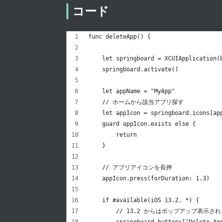
コード
func deleteApp() {
    let springboard = XCUIApplication(
    springboard.activate()
    let appName = "MyApp"
    // ホームから該当アプリ探す
    let appIcon = springboard.icons[ap
    guard appIcon.exists else {
        return
    }
    // アプリアイコンを長押
    appIcon.press(forDuration: 1.3)
    if #available(iOS 13.2, *) {
        // 13.2 からはポップアップ表
        springboard.buttons["Delete Ap