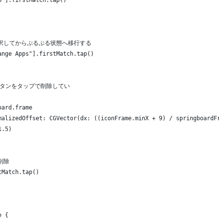
一旦選択してからぷるぷる状態へ移行する
ange Apps"].firstMatch.tap()
ツボタンをタップで削除してい
oard.frame
malizedOffset: CGVector(dx: ((iconFrame.minX + 9) / springboardF
1.5)
削除
tMatch.tap()
e {