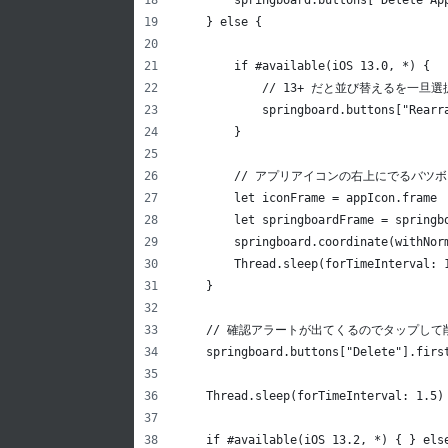
    } else {
        if #available(iOS 13.0, *) {
            // 13+ だと並び替えるを
            springboard.buttons["Rearr
        }
        // アプリアイコンの右上にでるバ
        let iconFrame = appIcon.frame
        let springboardFrame = springb
        springboard.coordinate(withNor
        Thread.sleep(forTimeInterval: 
    }
    // 確認アラートが出てくるのでタップして
    springboard.buttons["Delete"].firs
    Thread.sleep(forTimeInterval: 1.5)
    if #available(iOS 13.2, *) { } els